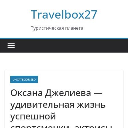
Перейти
Travelbox27
к
содержимому
Туристическая планета
UNCATEGORISED
Оксана Джелиева —
удивительная жизнь
успешной
спортсменки, актрисы