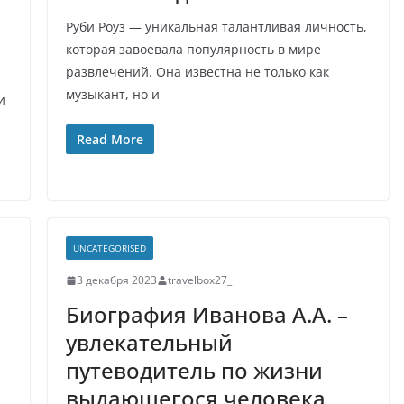
Руби Роуз — уникальная талантливая личность,
которая завоевала популярность в мире
развлечений. Она известна не только как
н
музыкант, но и
и
Read More
UNCATEGORISED
3 декабря 2023
travelbox27_
Биография Иванова А.А. –
увлекательный
путеводитель по жизни
выдающегося человека