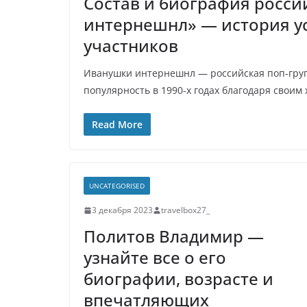
Состав и биография росс
р
l
интернешнл» — история ус
а
a
участников
в
s
и
Иванушки интернешнл — российская поп-групп
s
т
популярность в 1990-х годах благодаря своим 
n
ь
Read More
i
k
i
UNCATEGORISED
3 декабря 2023
travelbox27_
Политов Владимир —
узнайте все о его
биографии, возрасте и
впечатляющих