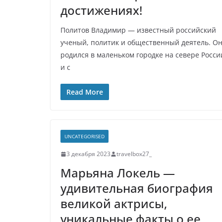
достижениях!
Политов Владимир — известный российский
ученый, политик и общественный деятель. О
родился в маленьком городке на севере Росси
и с
Read More
UNCATEGORISED
3 декабря 2023
travelbox27_
Марьяна Локель —
удивительная биография
великой актрисы,
уникальные факты о ее