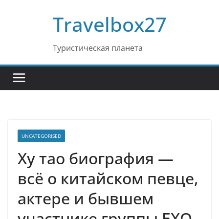
Перейти
Travelbox27
к
содержимому
Туристическая планета
UNCATEGORISED
Ху тао биография —
всё о китайском певце,
актере и бывшем
участнике группы EXO