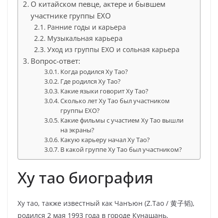
О китайском певце, актере и бывшем
участнике группы EXO
Ранние годы и карьера
Музыкальная карьера
Уход из группы EXO и сольная карьера
Вопрос-ответ:
Когда родился Ху Тао?
Где родился Ху Тао?
Какие языки говорит Ху Тао?
Сколько лет Ху Тао был участником
группы EXO?
Какие фильмы с участием Ху Тао вышли
на экраны?
Какую карьеру начал Ху Тао?
В какой группе Ху Тао был участником?
Ху тао биография
Ху тао, также известный как Чанъюн (Z.Tao / 黄子韬),
родился 2 мая 1993 года в городе Кунашань,