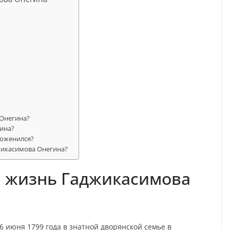
 Онегина?
гина?
поженился?
жикасимова Онегина?
я жизнь Гаджикасимова
 июня 1799 года в знатной дворянской семье в