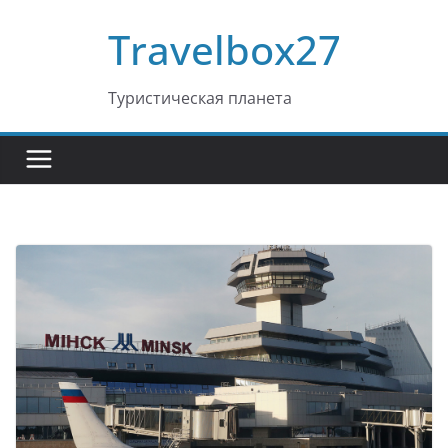
Перейти
Travelbox27
к
содержимому
Туристическая планета