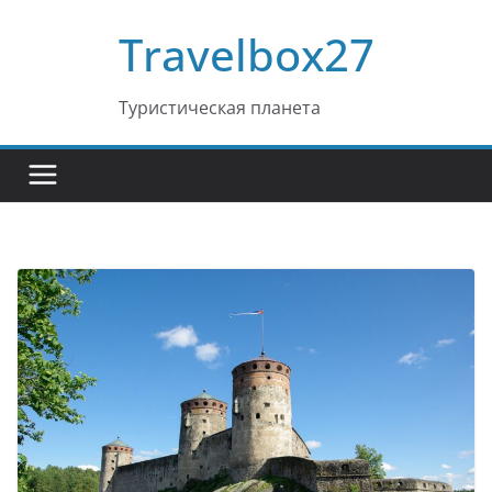
Перейти
Travelbox27
к
содержимому
Туристическая планета