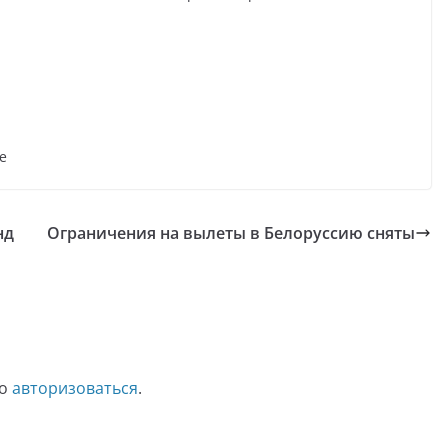
е
нд
Ограничения на вылеты в Белоруссию сняты
мо
авторизоваться
.