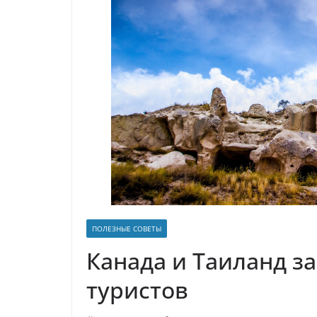
р
l
а
a
в
s
и
s
т
n
ь
i
k
i
ПОЛЕЗНЫЕ СОВЕТЫ
Канада и Таиланд з
туристов