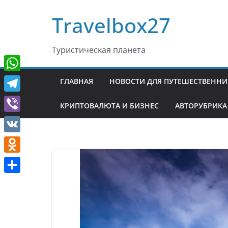
Перейти
Travelbox27
к
содержимому
Туристическая планета
W
ГЛАВНАЯ
НОВОСТИ ДЛЯ ПУТЕШЕСТВЕНН
h
T
КРИПТОВАЛЮТА И БИЗНЕС
АВТОРУБРИКА
a
e
V
t
l
i
V
s
e
b
K
A
O
g
e
p
d
r
О
r
p
n
a
т
o
m
п
k