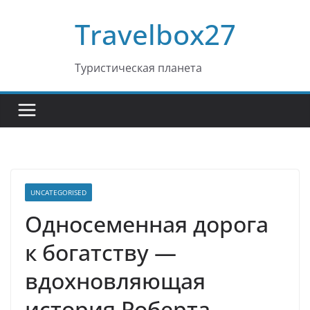
Перейти
Travelbox27
к
содержимому
Туристическая планета
UNCATEGORISED
Односеменная дорога
к богатству —
вдохновляющая
история Роберта