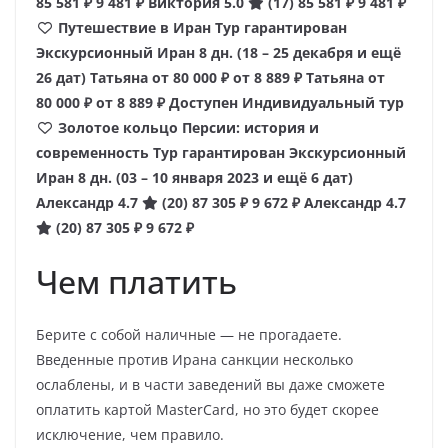
85 581 ₽
9 481 ₽
Виктория 5.0
(17)
85 581 ₽
9 481 ₽
Путешествие в Иран Тур гарантирован
Экскурсионный Иран
8 дн.
(18 – 25 декабря и ещё
26 дат)
Татьяна
от 80 000 ₽
от 8 889 ₽
Татьяна
от
80 000 ₽
от 8 889 ₽
Доступен Индивидуальный тур
Золотое кольцо Персии: история и
современность Тур гарантирован Экскурсионный
Иран
8 дн.
(03 – 10 января 2023 и ещё 6 дат)
Александр 4.7
(20)
87 305 ₽
9 672 ₽
Александр 4.7
(20)
87 305 ₽
9 672 ₽
Чем платить
Берите с собой наличные — не прогадаете.
Введенные против Ирана санкции несколько
ослаблены, и в части заведений вы даже сможете
оплатить картой MasterCard, но это будет скорее
исключение, чем правило.