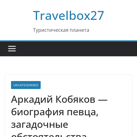
Перейти
Travelbox27
к
содержимому
Туристическая планета
UNCATEGORISED
Аркадий Кобяков —
биография певца,
загадочные
обстоятельства