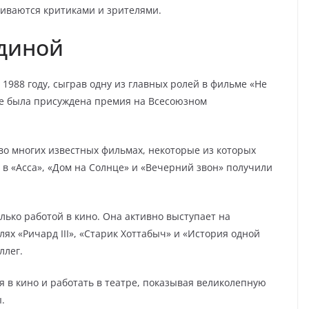
ниваются критиками и зрителями.
диной
1988 году, сыграв одну из главных ролей в фильме «Не
се была присуждена премия на Всесоюзном
о многих известных фильмах, некоторые из которых
 в «Асса», «Дом на Солнце» и «Вечерний звон» получили
лько работой в кино. Она активно выступает на
лях «Ричард III», «Старик Хоттабыч» и «История одной
ллег.
 в кино и работать в театре, показывая великолепную
.