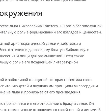
 окружения
естве Льва Николаевича Толстого. Он рос в благополучной
ительную роль в формировании его взглядов и ценностей.
атной аристократической семьи и заботился о
овь к чтению и даровал ему богатую библиотеку, в
охновения и пищи для размышлений. Отец также
ольшую роль в его позднейшей литературной
ой и заботливой женщиной, которая посвятила свою
воспитанию детей и внушала им принципы милосердия и
яние на Льва и пронизывают его произведения.
о проявляется и в его отношении к браку и семье. Он
здать гармоничные отношения со своей женой и детьми. В