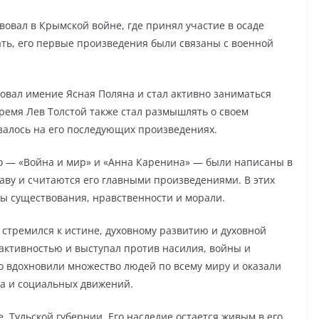
твовал в Крымской войне, где принял участие в осаде
ать, его первые произведения были связаны с военной
довал имение Ясная Поляна и стал активно заниматься
ремя Лев Толстой также стал размышлять о своем
азалось на его последующих произведениях.
о — «Война и мир» и «Анна Каренина» — были написаны в
аву и считаются его главными произведениями. В этих
ы существования, нравственности и морали.
 стремился к истине, духовному развитию и духовной
 активностью и выступал против насилия, войны и
о вдохновили множество людей по всему миру и оказали
а и социальных движений.
е, Тульской губернии. Его наследие остается живым в его