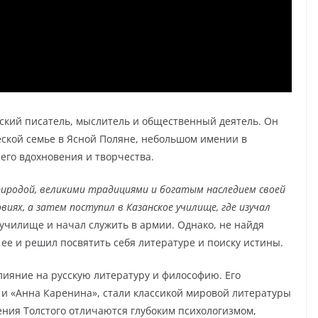
кий писатель, мыслитель и общественный деятель. Он
еской семье в Ясной Поляне, небольшом имении в
 его вдохновения и творчества.
риродой, великими традициями и богатым наследием своей
виях, а затем поступил в Казанское училище, где изучал
 училище и начал служить в армии. Однако, не найдя
 ее и решил посвятить себя литературе и поиску истины.
лияние на русскую литературу и философию. Его
 и «Анна Каренина», стали классикой мировой литературы
ния Толстого отличаются глубоким психологизмом,