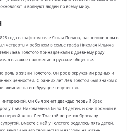
дохновляют и волнуют людей по всему миру.
я
828 года в графском селе Ясная Поляна, расположенном в
был четвертым ребенком в семье графа Николая Ильича
тели Льва Толстого принадлежали к древнему роду
нимал высокое положение в русском обществе.
 роль в жизни Толстого. Он рос в окружении родных и
нных ценностей. С ранних лет Лев Толстой был знаком с
ое влияние на его будущее творчество.
 интересной. Он был женат дважды: первый брак
рой у Льва Николаевича было 13 детей, и они прожили в
ины первой жены Лев Толстой встретил Ярославу
супругой. Вместе с ней у Толстого родилось пять детей.
 влияли на его творчество и взгляды на жизнь.