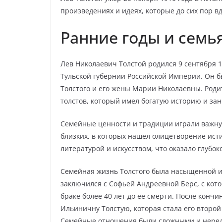
произведениях и идеях, которые до сих пор в
Ранние годы и семь
Лев Николаевич Толстой родился 9 сентября 1
Тульской губернии Российской Империи. Он 
Толстого и его жены Марии Николаевны. Роди
толстов, который имел богатую историю и за
Семейные ценности и традиции играли важную
близких, в которых нашел олицетворение исти
литературой и искусством, что оказало глубок
Семейная жизнь Толстого была насыщенной и
заключился с Софьей Андреевной Берс, с кото
браке более 40 лет до ее смерти. После конч
Ильиничну Толстую, которая стала его второй 
Семейные отношения были сложными и нередко