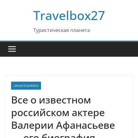
Перейти
Travelbox27
к
содержимому
Туристическая планета
UNCATEGORISED
Все о известном
российском актере
Валерии Афанасьеве
— его биография,