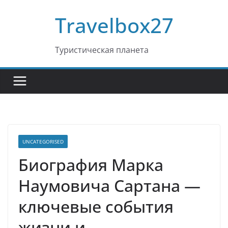
Перейти
Travelbox27
к
содержимому
Туристическая планета
UNCATEGORISED
Биография Марка
Наумовича Сартана —
ключевые события
жизни и