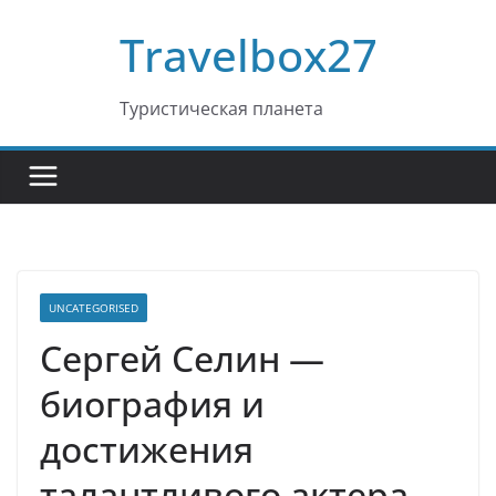
Перейти
Travelbox27
к
содержимому
Туристическая планета
UNCATEGORISED
Сергей Селин —
биография и
достижения
талантливого актера,