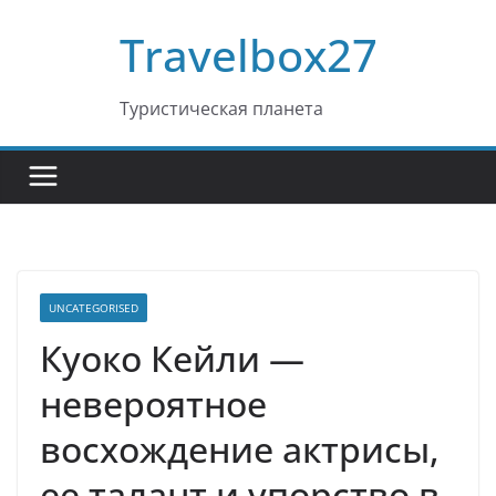
Перейти
Travelbox27
к
содержимому
Туристическая планета
UNCATEGORISED
Куоко Кейли —
невероятное
восхождение актрисы,
ее талант и упорство в