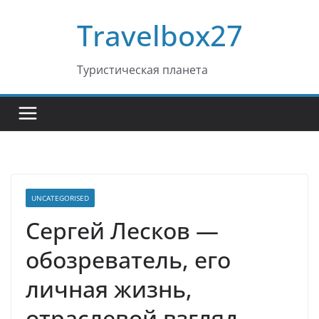
Перейти
Travelbox27
к
содержимому
Туристическая планета
UNCATEGORISED
Сергей Лесков —
обозреватель, его
личная жизнь,
отраслевой взгляд,