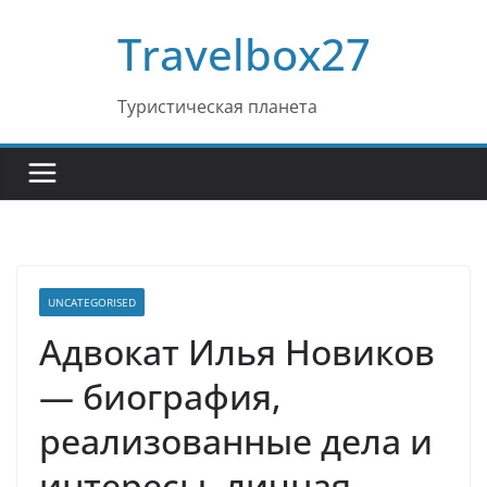
Перейти
Travelbox27
к
содержимому
Туристическая планета
UNCATEGORISED
Адвокат Илья Новиков
— биография,
реализованные дела и
интересы, личная