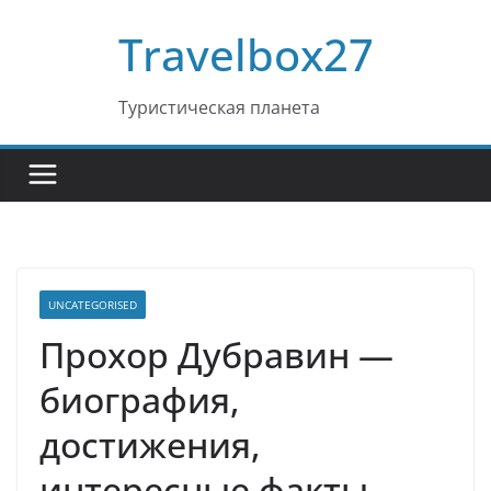
Перейти
Travelbox27
к
содержимому
Туристическая планета
UNCATEGORISED
Прохор Дубравин —
биография,
достижения,
интересные факты