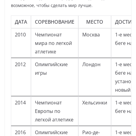
возможное, чтобы сделать мир лучше.
ДАТА
СОРЕВНОВАНИЕ
МЕСТО
ДОСТИЖ
2010
Чемпионат
Москва
1-е мест
мира по легкой
беге на 
атлетике
2012
Олимпийские
Лондон
1-е мест
игры
беге на 
установ
новый р
2014
Чемпионат
Хельсинки
1-е мест
Европы по
беге на 
легкой атлетике
2016
Олимпийские
Рио-де-
1-е мест