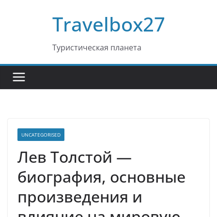
Перейти
Travelbox27
к
содержимому
Туристическая планета
UNCATEGORISED
Лев Толстой —
биография, основные
произведения и
влияние на мировую