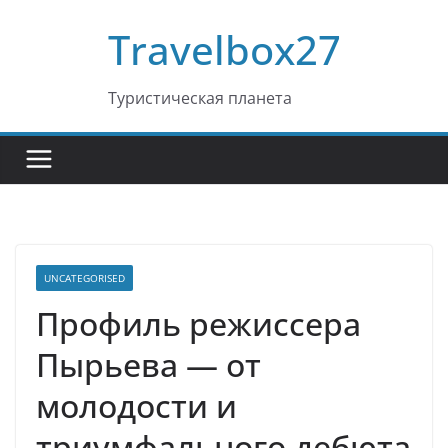
Перейти
Travelbox27
к
содержимому
Туристическая планета
UNCATEGORISED
Профиль режиссера
Пырьева — от
молодости и
триумфального дебюта