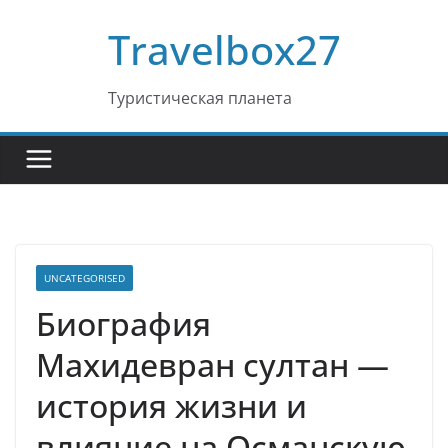
Перейти
Travelbox27
к
содержимому
Туристическая планета
UNCATEGORISED
Биография
Махидевран султан —
история жизни и
влияние на Османскую