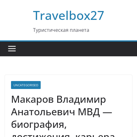
Перейти
Travelbox27
к
содержимому
Туристическая планета
UNCATEGORISED
Макаров Владимир
Анатольевич МВД —
биография,
достижения, карьера