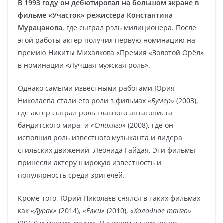
В 1993 году он дебютировал на большом экране в
фильме «Участок» режиссера Константина
Мурацанова
, где сыграл роль милиционера. После
этой работы актер получил первую номинацию на
премию Никиты Михалкова «Премия «Золотой Орёл»
в номинации «Лучшая мужская роль».
Однако самыми известными работами Юрия
Николаева стали его роли в фильмах
«Бумер»
(2003),
где актер сыграл роль главного антагониста
бандитского мира, и
«Стиляги»
(2008), где он
исполнил роль известного музыканта и лидера
стильских движений, Леонида Гайдая. Эти фильмы
принесли актеру широкую известность и
популярность среди зрителей.
Кроме того, Юрий Николаев снялся в таких фильмах
как
«Дурак»
(2014),
«Ёлки»
(2010),
«Холодное танго»
(2017) и многих других. В каждом из них актер