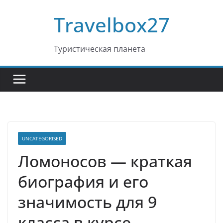
Перейти
Travelbox27
к
содержимому
Туристическая планета
UNCATEGORISED
Ломоносов — краткая
биография и его
значимость для 9
класса в курсе