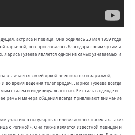
едущая, актриса и певица. Она родилась 23 мая 1959 года
ной карьерой, она прославилась благодаря своим ярким и
 Лариса Гузеева является одной из самых узнаваемых и
Она отличается своей яркой внешностью и харизмой,
 и во время ведения телепередач. Лариса Гузеева всегда
мым стилем и индивидуальностью. Ее стиль в одежде и
а ее речь и манера общения всегда привлекают внимание
воим участию в популярных телевизионных проектах, таких
ица с Региной». Она также является известной певицей и
я своему таланту и преданности своему искусству, Лариса