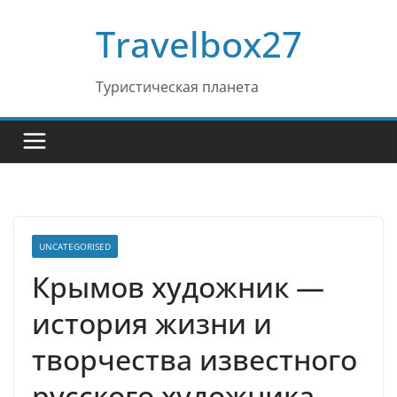
Перейти
Travelbox27
к
содержимому
Туристическая планета
UNCATEGORISED
Крымов художник —
история жизни и
творчества известного
русского художника