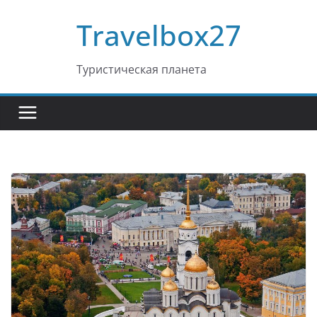
Перейти
Travelbox27
к
содержимому
Туристическая планета