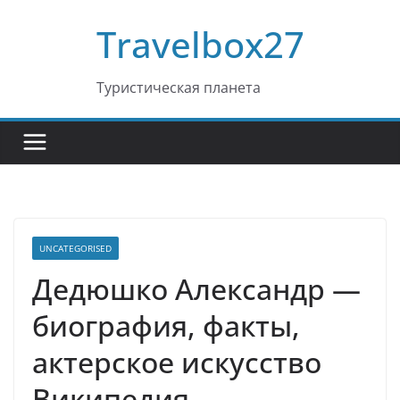
Перейти
Travelbox27
к
содержимому
Туристическая планета
UNCATEGORISED
Дедюшко Александр —
биография, факты,
актерское искусство
Википедия