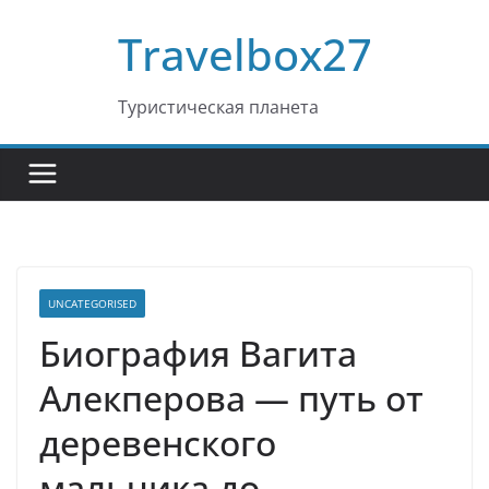
Перейти
Travelbox27
к
содержимому
Туристическая планета
UNCATEGORISED
Биография Вагита
Алекперова — путь от
деревенского
мальчика до