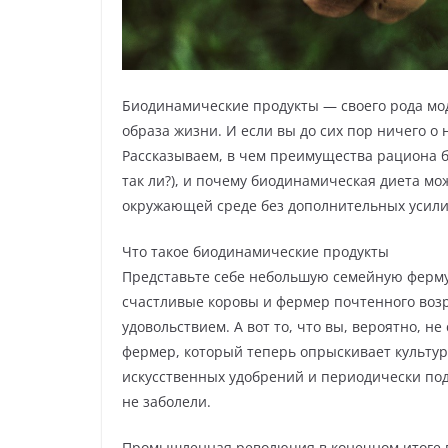
Биодинамические продукты — своего рода мод
образа жизни. И если вы до сих пор ничего о 
Рассказываем, в чем преимущества рациона бе
так ли?), и почему биодинамическая диета мо
окружающей среде без дополнительных усили
Что такое биодинамические продукты
Представьте себе небольшую семейную ферму.
счастливые коровы и фермер почтенного возра
удовольствием. А вот то, что вы, вероятно, н
фермер, который теперь опрыскивает культу
искусственных удобрений и периодически под
не заболели.
Промышленная революция в конечном итоге пр