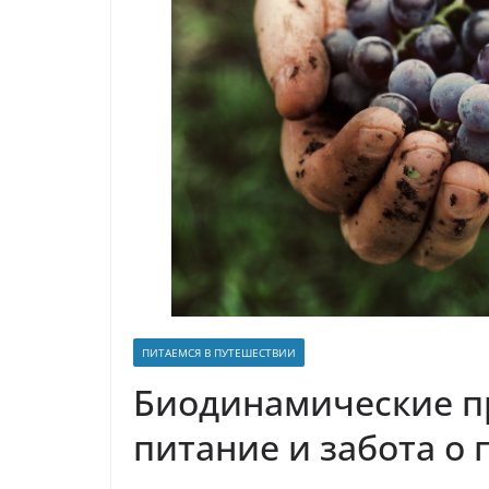
р
l
а
a
в
s
и
s
т
n
ь
i
k
i
ПИТАЕМСЯ В ПУТЕШЕСТВИИ
Биодинамические п
питание и забота о