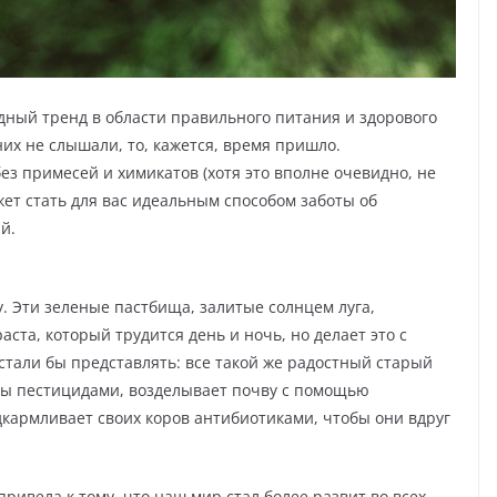
ный тренд в области правильного питания и здорового
них не слышали, то, кажется, время пришло.
з примесей и химикатов (хотя это вполне очевидно, не
жет стать для вас идеальным способом заботы об
й.
 Эти зеленые пастбища, залитые солнцем луга,
ста, который трудится день и ночь, но делает это с
е стали бы представлять: все такой же радостный старый
ры пестицидами, возделывает почву с помощью
кармливает своих коров антибиотиками, чтобы они вдруг
ивела к тому, что наш мир стал более развит во всех