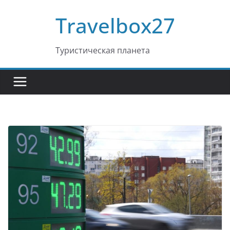
Перейти
Travelbox27
к
содержимому
Туристическая планета