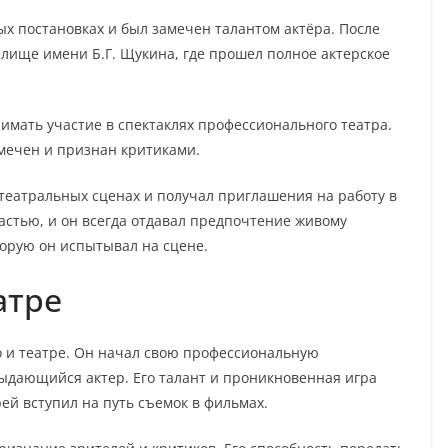
ых постановках и был замечен талантом актёра. После
лище имени Б.Г. Щукина, где прошел полное актерское
имать участие в спектаклях профессионального театра.
амечен и признан критиками.
театральных сценах и получал приглашения на работу в
астью, и он всегда отдавал предпочтение живому
торую он испытывал на сцене.
атре
о и театре. Он начал свою профессиональную
 выдающийся актер. Его талант и проникновенная игра
й вступил на путь съемок в фильмах.