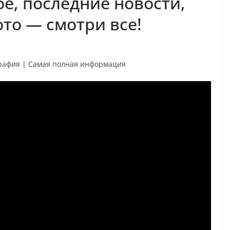
ое, последние новости,
ото — смотри все!