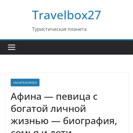
Перейти
Travelbox27
к
содержимому
Туристическая планета
UNCATEGORISED
Афина — певица с
богатой личной
жизнью — биография,
семья и дети