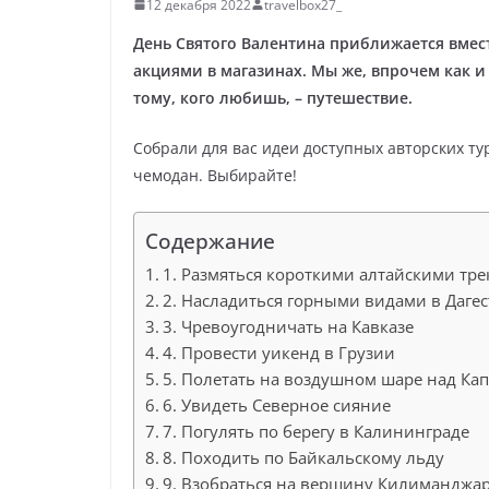
12 декабря 2022
travelbox27_
День Святого Валентина приближается вмес
акциями в магазинах. Мы же, впрочем как и
тому, кого любишь, – путешествие.
Собрали для вас идеи доступных авторских ту
чемодан. Выбирайте!
Содержание
1. Размяться короткими алтайскими тр
2. Насладиться горными видами в Дагес
3. Чревоугодничать на Кавказе
4. Провести уикенд в Грузии
5. Полетать на воздушном шаре над Ка
6. Увидеть Северное сияние
7. Погулять по берегу в Калининграде
8. Походить по Байкальскому льду
9. Взобраться на вершину Килиманджа