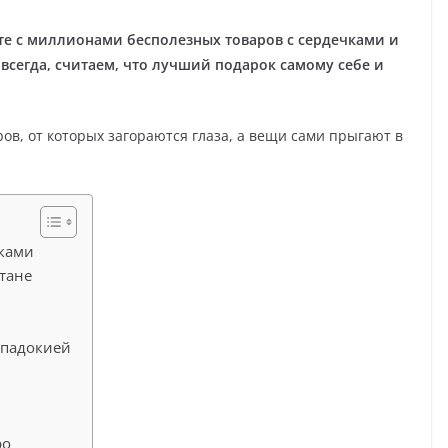
те с миллионами бесполезных товаров с сердечками и
 всегда, считаем, что лучший подарок самому себе и
ров, от которых загораются глаза, а вещи сами прыгают в
еками
тане
ппадокией
ро