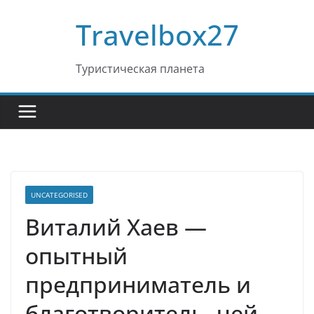
Перейти
Travelbox27
к
содержимому
Туристическая планета
UNCATEGORISED
Виталий Хаев —
опытный
предприниматель и
благотворитель, чей