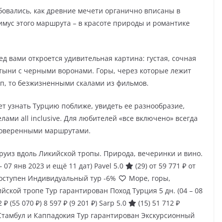
овались, как древние мечети органично вписаны в
имус этого маршрута – в красоте природы и романтике
ед вами откроется удивительная картина: густая, сочная
тыни с черными воронами. Горы, через которые лежит
ьп, то безжизненными скалами из фильмов.
ет узнать Турцию поближе, увидеть ее разнообразие,
елами all inclusive. Для любителей «все включено» всегда
проверенными маршрутами.
уиз вдоль Ликийской тропы. Природа, вечеринки и вино.
 – 07 янв 2023 и ещё 11 дат)
Pavel 5.0
(29)
от 59 771 ₽
от
оступен Индивидуальный тур
-6%
Море, горы,
ийской тропе Тур гарантирован Поход Турция
5 дн.
(04 – 08
2 ₽
(55 070 ₽)
8 597 ₽
(9 201 ₽)
Sarp 5.0
(15)
51 712 ₽
Стамбул и Каппадокия Тур гарантирован Экскурсионный