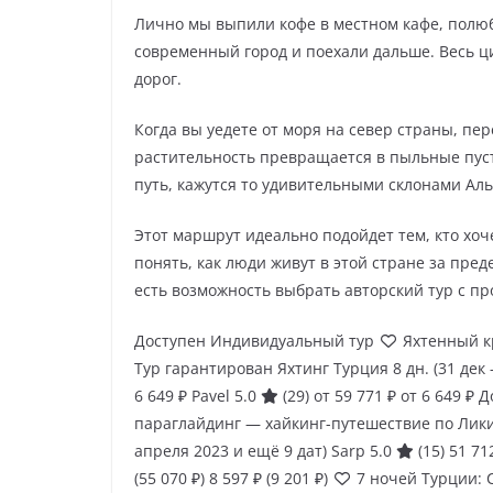
Лично мы выпили кофе в местном кафе, полюб
современный город и поехали дальше. Весь ц
дорог.
Когда вы уедете от моря на север страны, пер
растительность превращается в пыльные пус
путь, кажутся то удивительными склонами Ал
Этот маршрут идеально подойдет тем, кто хоч
понять, как люди живут в этой стране за пред
есть возможность выбрать авторский тур с 
Доступен Индивидуальный тур
Яхтенный кр
Тур гарантирован Яхтинг Турция
8 дн.
(31 дек
6 649 ₽
Pavel 5.0
(29)
от 59 771 ₽
от 6 649 ₽
Д
параглайдинг — хайкинг-путешествие по Лик
апреля 2023 и ещё 9 дат)
Sarp 5.0
(15)
51 71
(55 070 ₽)
8 597 ₽
(9 201 ₽)
7 ночей Турции: 