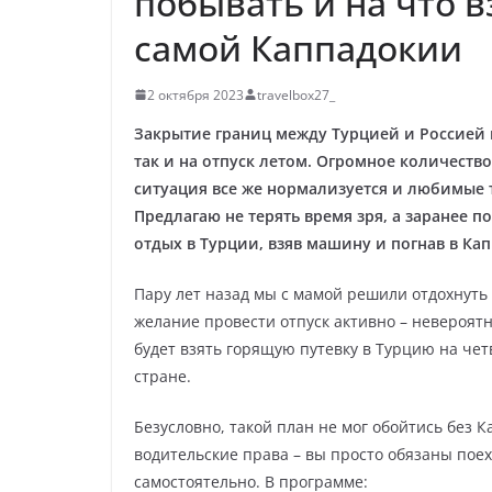
побывать и на что в
самой Каппадокии
2 октября 2023
travelbox27_
Закрытие границ между Турцией и Россией 
так и на отпуск летом. Огромное количеств
ситуация все же нормализуется и любимые т
Предлагаю не терять время зря, а заранее 
отдых в Турции, взяв машину и погнав в Ка
Пару лет назад мы с мамой решили отдохнуть
желание провести отпуск активно – невероят
будет взять горящую путевку в Турцию на чет
стране.
Безусловно, такой план не мог обойтись без К
водительские права – вы просто обязаны поех
самостоятельно. В программе: