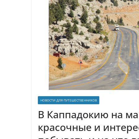
р
l
а
a
в
s
и
s
т
n
ь
i
k
i
НОВОСТИ ДЛЯ ПУТЕШЕСТВЕННИКОВ
В Каппадокию на м
красочные и интер