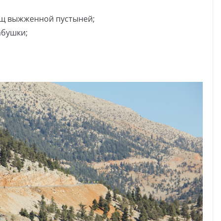
ощ выжженной пустыней;
абушки;