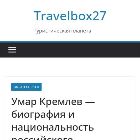
Перейти
Travelbox27
к
содержимому
Туристическая планета
UNCATEGORISED
Умар Кремлев —
биография и
национальность
российского