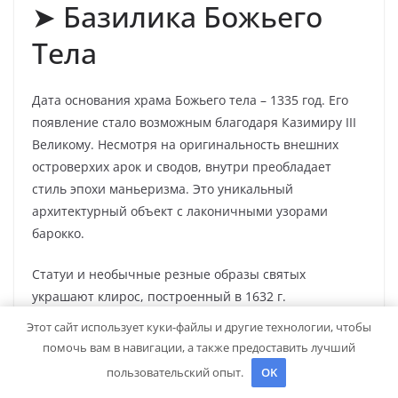
➤ Базилика Божьего
Тела
Дата основания храма Божьего тела – 1335 год. Его
появление стало возможным благодаря Казимиру III
Великому. Несмотря на оригинальность внешних
островерхих арок и сводов, внутри преобладает
стиль эпохи маньеризма. Это уникальный
архитектурный объект с лаконичными узорами
барокко.
Статуи и необычные резные образы святых
украшают клирос, построенный в 1632 г.
Обустройство алтаря завершили в 1637 г. Он отделан
Этот сайт использует куки-файлы и другие технологии, чтобы
позолотой и окружён картинами известного
помочь вам в навигации, а также предоставить лучший
живописца Томмазо Долабелла. В северном и южном
пользовательский опыт.
OK
пределах храма можно полюбоваться