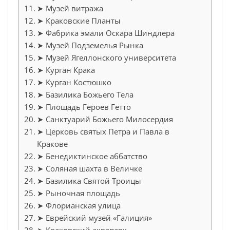
➤ Музей витража
➤ Краковские Планты
➤ Фабрика эмали Оскара Шиндлера
➤ Музей Подземелья Рынка
➤ Музей Ягеллонского университета
➤ Курган Крака
➤ Курган Костюшко
➤ Базилика Божьего Тела
➤ Площадь Героев Гетто
➤ Санктуарий Божьего Милосердия
➤ Церковь святых Петра и Павла в
Кракове
➤ Бенедиктинское аббатство
➤ Соляная шахта в Величке
➤ Базилика Святой Троицы
➤ Рыночная площадь
➤ Флорианская улица
➤ Еврейский музей «Галиция»