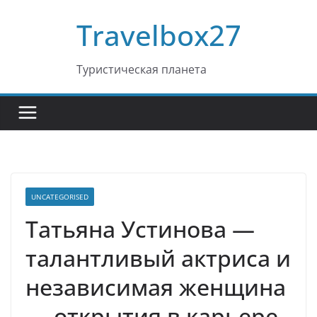
Перейти
Travelbox27
к
содержимому
Туристическая планета
UNCATEGORISED
Татьяна Устинова —
талантливый актриса и
независимая женщина
— открытия в карьере,