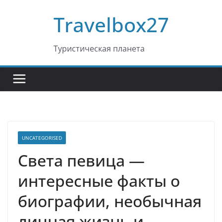
Перейти
Travelbox27
к
содержимому
Туристическая планета
UNCATEGORISED
Света певица —
интересные факты о
биографии, необычная
личная жизнь и