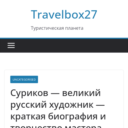
Перейти
Travelbox27
к
содержимому
Туристическая планета
UNCATEGORISED
Суриков — великий
русский художник —
краткая биография и
творчество мастера