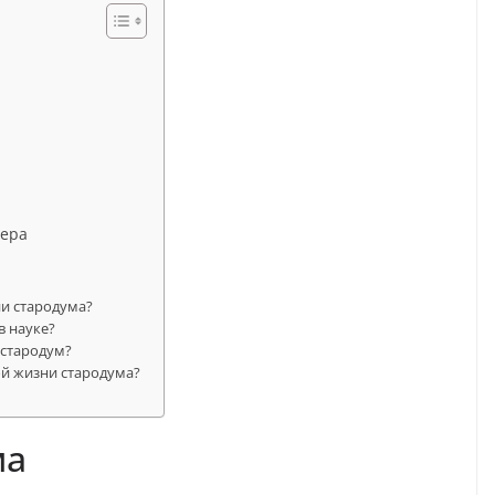
тера
и стародума?
в науке?
 стародум?
й жизни стародума?
ма