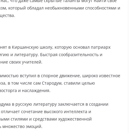
нас, что даже самые скрытые таланты могут найти свое
еком, который обладал необыкновенными способностями и
щества.
ринят в Киршинскую школу, которую основал патриарх
игию и литературу. Быстрая сообразительность и
ние своих учителей.
ешимостью вступил в спорное движение, широко известное
юза, в том числе сам Стародум, ставили целью
осторга и наслаждения.
одума в русскую литературу заключается в создании
 отличает сочетание высокого интеллекта и
ными стилями и средствами художественной
ь множество эмоций.