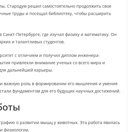
олы, Стародум решил самостоятельно продолжить свое
учные труды и посещал библиотеку, чтобы расширить
в Санкт-Петербурге, где изучал физику и математику. Он
ярких и талантливых студентов.
ерситет с отличием и получил диплом инженера-
рытия привлекли внимание ученых со всего мира и
для дальнейшей карьеры.
ли важную роль в формировании его мышления и умения
тали фундаментом для его будущих научных достижений.
боты
графию о развитии мышц у животных. Эта работа явилась
и физиологии.