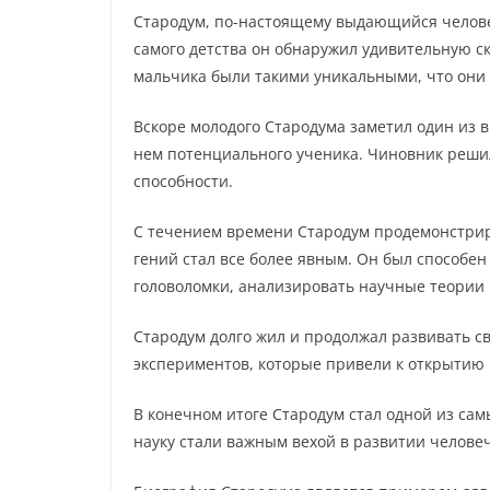
Стародум, по-настоящему выдающийся человек 
самого детства он обнаружил удивительную с
мальчика были такими уникальными, что они
Вскоре молодого Стародума заметил один из 
нем потенциального ученика. Чиновник решил 
способности.
С течением времени Стародум продемонстриро
гений стал все более явным. Он был способе
головоломки, анализировать научные теории 
Стародум долго жил и продолжал развивать с
экспериментов, которые привели к открытию
В конечном итоге Стародум стал одной из самы
науку стали важным вехой в развитии человеч