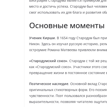
Биография Стародума является примером для 
место и достичь успеха. Стародум был челов
смог использовать их для блага и развития об
Основные моменты
Ученик Кирши
. В 1654 году Стародум был п
Никон. Здесь он изучал русскую историю, рел
остроумие Романа Матвеева привлекли внима
«Стародумский союз»
. Стародум с той же р
как «Стародумский союз». Участники этого со
превращение жизни в постоянное состояние в
Поэтическое наследие
. Основной вклад Стар
оригинальных стихотворных форм. Его поэзия
чувственности. Поэт пользовался разнообраз
выразительности, позволяя читателю ощутит