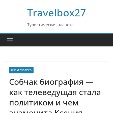
Перейти
Travelbox27
к
содержимому
Туристическая планета
UNCATEGORISED
Собчак биография —
как телеведущая стала
политиком и чем
знаменита Ксения