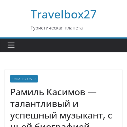
Перейти
Travelbox27
к
содержимому
Туристическая планета
UNCATEGORISED
Рамиль Касимов —
талантливый и
успешный музыкант, с
чьей биографией