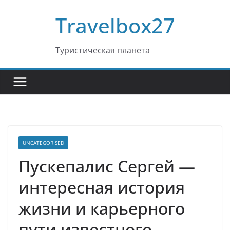
Перейти
Travelbox27
к
содержимому
Туристическая планета
UNCATEGORISED
Пускепалис Сергей —
интересная история
жизни и карьерного
пути известного