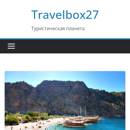
Перейти
Travelbox27
к
содержимому
Туристическая планета