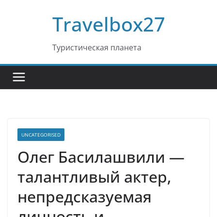
Перейти
Travelbox27
к
содержимому
Туристическая планета
UNCATEGORISED
Олег Басилашвили —
талантливый актер,
непредсказуемая
личность и