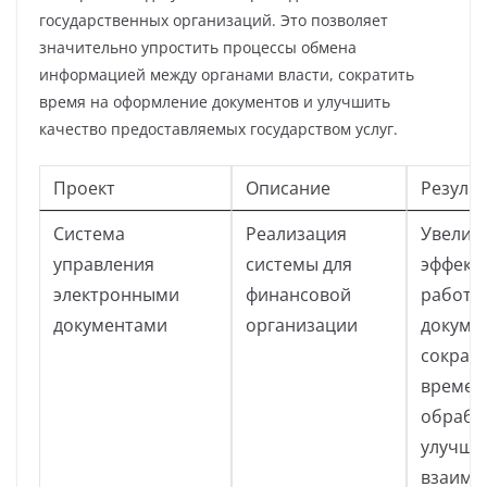
государственных организаций. Это позволяет
значительно упростить процессы обмена
информацией между органами власти, сократить
время на оформление документов и улучшить
качество предоставляемых государством услуг.
Проект
Описание
Резуль
Система
Реализация
Увелич
управления
системы для
эффект
электронными
финансовой
работы
документами
организации
докуме
сокращ
времен
обработ
улучше
взаимо