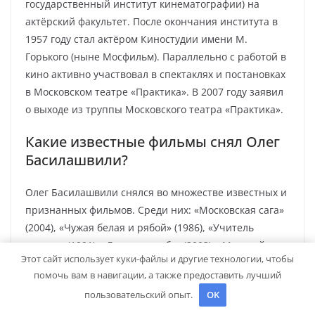
государственный институт кинематографии) на
актёрский факультет. После окончания института в
1957 году стал актёром Киностудии имени М.
Горького (ныне Мосфильм). Параллельно с работой в
кино активно участвовал в спектаклях и постановках
в Московском театре «Практика». В 2007 году заявил
о выходе из труппы Московского театра «Практика».
Какие известные фильмы снял Олег
Басилашвили?
Олег Басилашвили снялся во множестве известных и
признанных фильмов. Среди них: «Московская сага»
(2004), «Чужая белая и рябой» (1986), «Учитель
танцев» (1991), «Ленин в гробу» (2003), «Морской
Этот сайт использует куки-файлы и другие технологии, чтобы
цветок» (1987), «Путешествие с домашними
помочь вам в навигации, а также предоставить лучший
животными» (1989) и многие другие. В этих фильмах
пользовательский опыт.
OK
актер получил признание зрителей и критиков