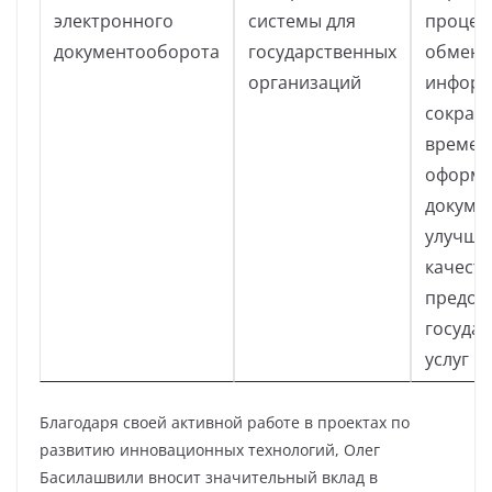
электронного
системы для
процес
документооборота
государственных
обмена
организаций
информ
сокращ
времен
оформл
докуме
улучше
качест
предос
госуда
услуг
Благодаря своей активной работе в проектах по
развитию инновационных технологий, Олег
Басилашвили вносит значительный вклад в