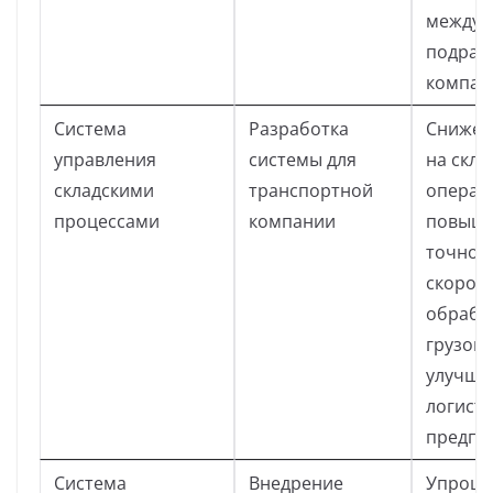
между
подраз
компан
Система
Разработка
Снижен
управления
системы для
на скла
складскими
транспортной
операц
процессами
компании
повыш
точнос
скорос
обрабо
грузов,
улучше
логист
предпр
Система
Внедрение
Упрощ