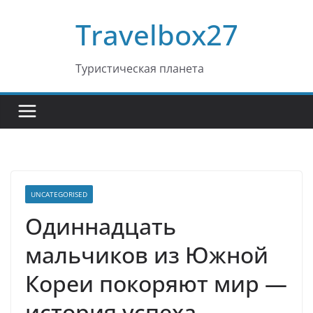
Перейти
Travelbox27
к
содержимому
Туристическая планета
UNCATEGORISED
Одиннадцать
мальчиков из Южной
Кореи покоряют мир —
история успеха