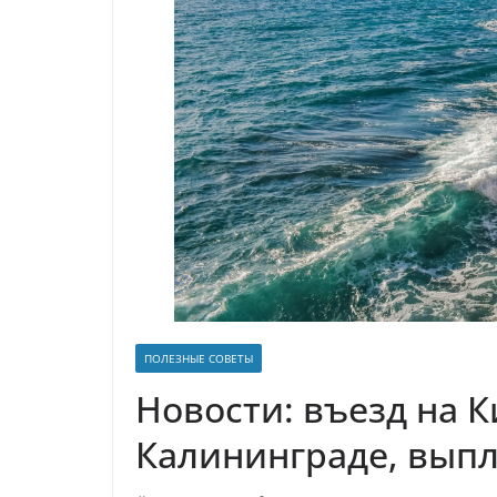
р
l
а
a
в
s
и
s
т
n
ь
i
k
i
ПОЛЕЗНЫЕ СОВЕТЫ
Новости: въезд на К
Калининграде, выпл